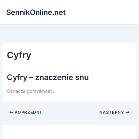
Przejdź
SennikOnline.net
do
treści
Cyfry
Cyfry – znaczenie snu
Oznacza pomyślność.
POPRZEDNI
NASTĘPNY