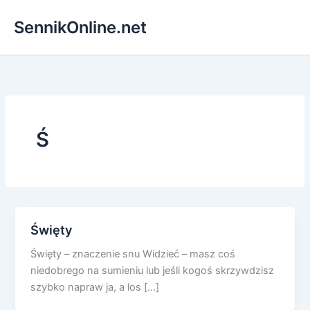
Przejdź
SennikOnline.net
do
treści
Ś
Święty
Święty – znaczenie snu Widzieć – masz coś
niedobrego na sumieniu lub jeśli kogoś skrzywdzisz
szybko napraw ja, a los […]