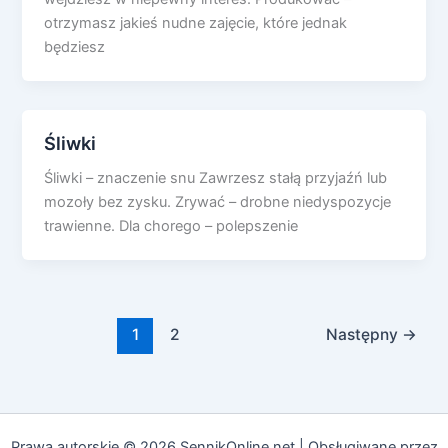
otrzymasz jakieś nudne zajęcie, które jednak
będziesz
Śliwki
Śliwki – znaczenie snu Zawrzesz stałą przyjaźń lub
mozoły bez zysku. Zrywać – drobne niedyspozycje
trawienne. Dla chorego – polepszenie
1
2
Następny
→
Prawa autorskie © 2026 SennikOnline.net | Obsługiwane przez