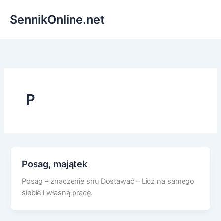
Przejdź
SennikOnline.net
do
treści
P
Posag, majątek
Posag – znaczenie snu Dostawać – Licz na samego
siebie i własną pracę.