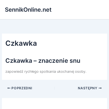
Przejdź
SennikOnline.net
do
treści
Czkawka
Czkawka – znaczenie snu
zapowiedź rychłego spotkania ukochanej osoby.
POPRZEDNI
NASTĘPNY