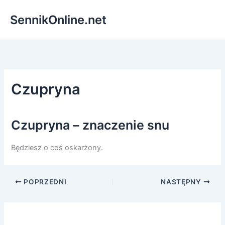
Przejdź
SennikOnline.net
do
treści
Czupryna
Czupryna – znaczenie snu
Będziesz o coś oskarżony.
POPRZEDNI
NASTĘPNY