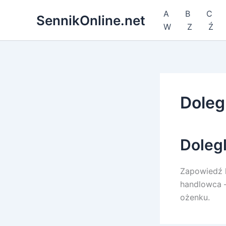
Przejdź
A
B
C
SennikOnline.net
do
W
Z
Ź
treści
Doleg
Doleg
Zapowiedź k
handlowca –
ożenku.