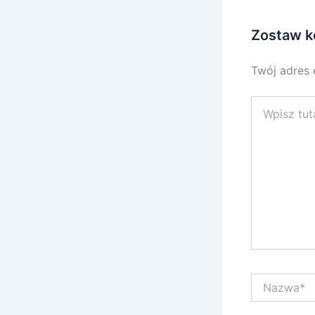
Zostaw k
Twój adres 
Wpisz
tutaj..
Nazwa*