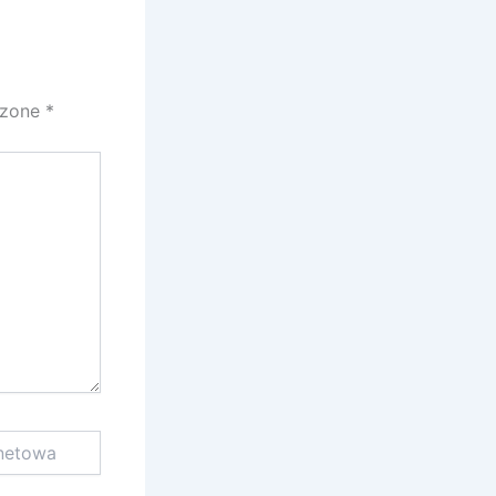
czone
*