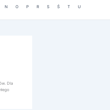
N
O
P
R
S
Ś
T
U
ów. Dla
hłego