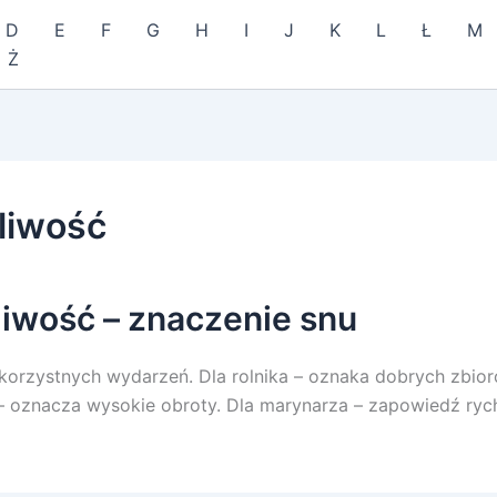
D
E
F
G
H
I
J
K
L
Ł
M
Ż
liwość
liwość – znaczenie snu
orzystnych wydarzeń. Dla rolnika – oznaka dobrych zbior
 oznacza wysokie obroty. Dla marynarza – zapowiedź ryc