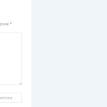
czone
*