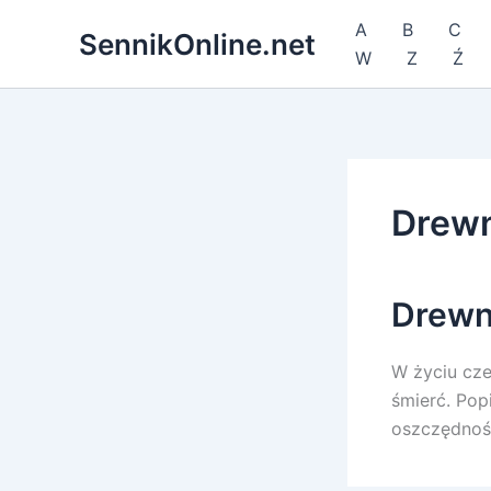
Przejdź
A
B
C
SennikOnline.net
do
W
Z
Ź
treści
Drew
Drewn
W życiu cze
śmierć. Pop
oszczędność