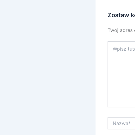
Zostaw k
Twój adres 
Wpisz
tutaj..
Nazwa*