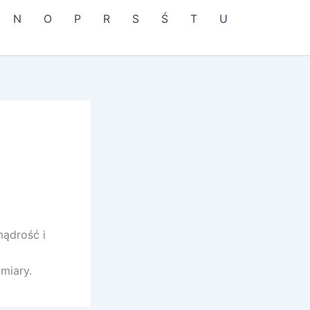
N
O
P
R
S
Ś
T
U
mądrość i
miary.