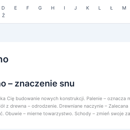
D
E
F
G
H
I
J
K
L
Ł
M
Ż
no
o – znaczenie snu
ka Cię budowanie nowych konstrukcji. Palenie – oznacza 
iół z drewna – odrodzenie. Drewniane naczynie – Zalecana
. Obuwie – mierne towarzystwo. Schody – zmień swoje za