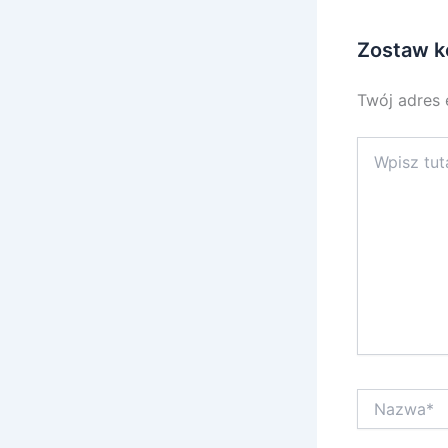
Zostaw k
Twój adres 
Wpisz
tutaj..
Nazwa*