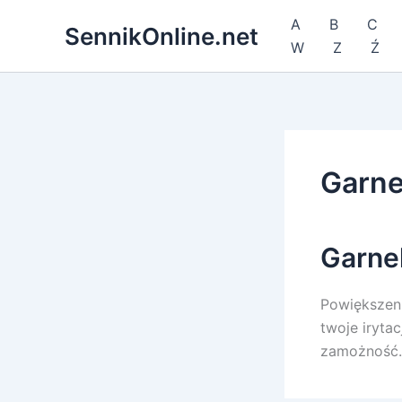
Przejdź
A
B
C
SennikOnline.net
do
W
Z
Ź
treści
Garn
Garne
Powiększeni
twoje irytac
zamożność. 