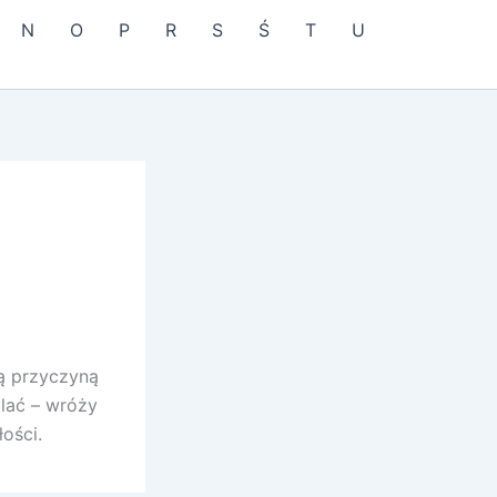
N
O
P
R
S
Ś
T
U
ą przyczyną
alać – wróży
ości.