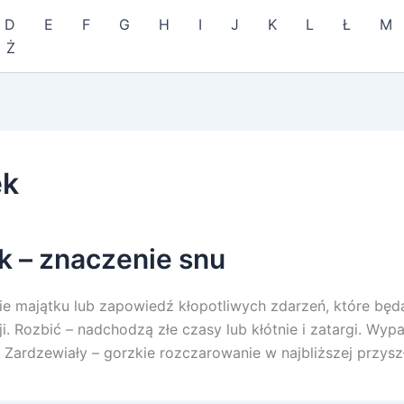
D
E
F
G
H
I
J
K
L
Ł
M
Ż
ek
k – znaczenie snu
e majątku lub zapowiedź kłopotliwych zdarzeń, które będ
ji. Rozbić – nadchodzą złe czasy lub kłótnie i zatargi. Wyp
Zardzewiały – gorzkie rozczarowanie w najbliższej przyszł