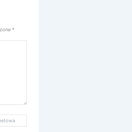
czone
*