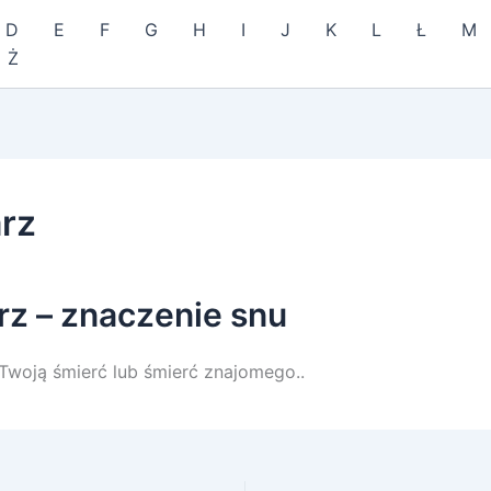
D
E
F
G
H
I
J
K
L
Ł
M
Ż
rz
rz – znaczenie snu
Twoją śmierć lub śmierć znajomego..