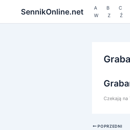
Przejdź
A
B
C
SennikOnline.net
do
W
Z
Ź
treści
Graba
Graba
Czekają na 
POPRZEDNI