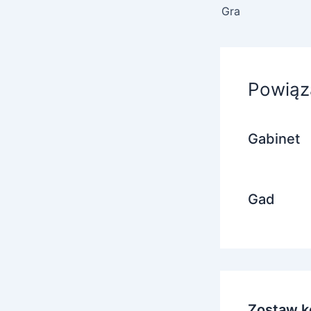
Gra
Powiąz
Gabinet
Gad
Zostaw k