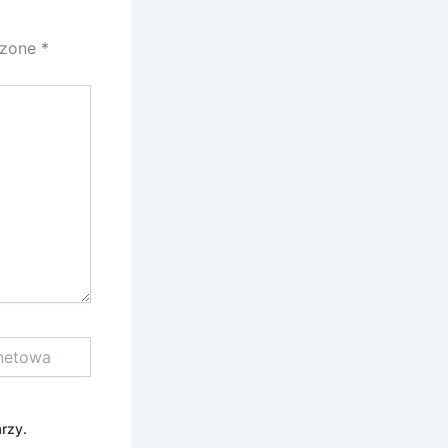
czone
*
rzy.