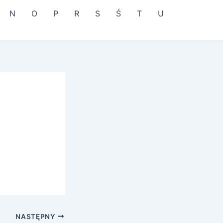
N
O
P
R
S
Ś
T
U
NASTĘPNY