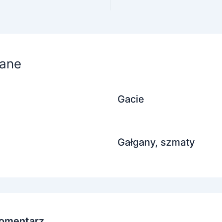
ane
Gacie
Gałgany, szmaty
omentarz