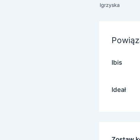
Igrzyska
Powiąz
Ibis
Ideał
Zostaw k