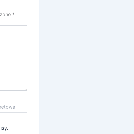
czone
*
rzy.