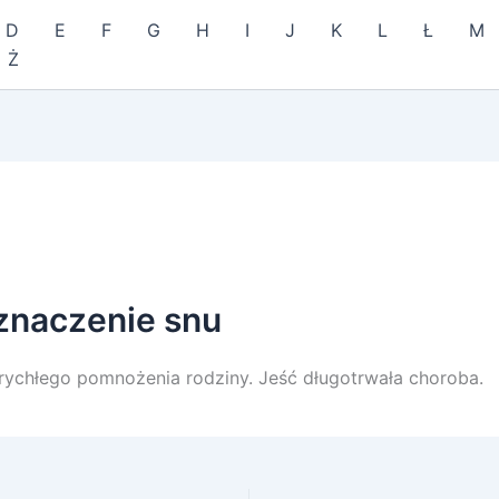
D
E
F
G
H
I
J
K
L
Ł
M
Ż
 znaczenie snu
ychłego pomnożenia rodziny. Jeść długotrwała choroba.