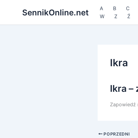
Przejdź
A
B
C
SennikOnline.net
do
W
Z
Ź
treści
Ikra
Ikra –
Zapowiedź r
POPRZEDNI