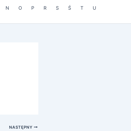
N
O
P
R
S
Ś
T
U
NASTĘPNY