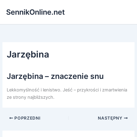
Przejdź
SennikOnline.net
do
treści
Jarzębina
Jarzębina – znaczenie snu
Lekkomyślność i lenistwo. Jeść – przykrości i zmartwienia
ze strony najbliższych.
POPRZEDNI
NASTĘPNY