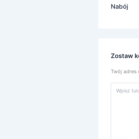
Nabój
Zostaw k
Twój adres 
Wpisz
tutaj..