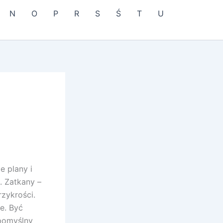
N
O
P
R
S
Ś
T
U
e plany i
. Zatkany –
rzykrości.
e. Być
pomyślny