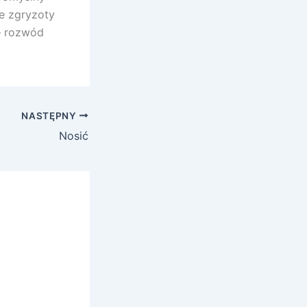
ne zgryzoty
– rozwód
NASTĘPNY
Nosić