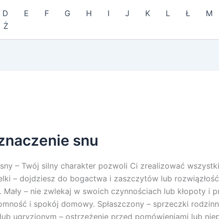
D
E
F
G
H
I
J
K
L
Ł
M
Ż
 znaczenie snu
sny – Twój silny charakter pozwoli Ci zrealizować wszystki
elki – dojdziesz do bogactwa i zaszczytów lub rozwiązłość
. Mały – nie zwlekaj w swoich czynnościach lub kłopoty i p
romność i spokój domowy. Spłaszczony – sprzeczki rodzinn
lub ugryzionym – ostrzeżenie przed pomówieniami lub nie