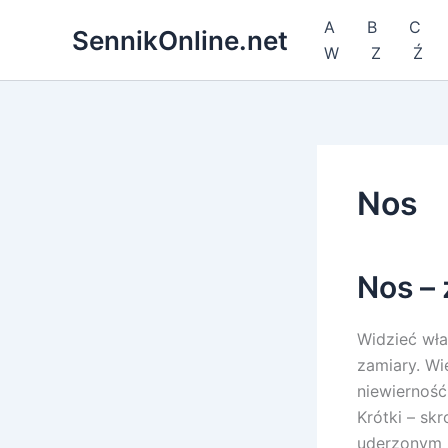
Przejdź
A
B
C
SennikOnline.net
do
W
Z
Ź
treści
Nos
Nos –
Widzieć wła
zamiary. Wi
niewierność
Krótki – sk
uderzonym 