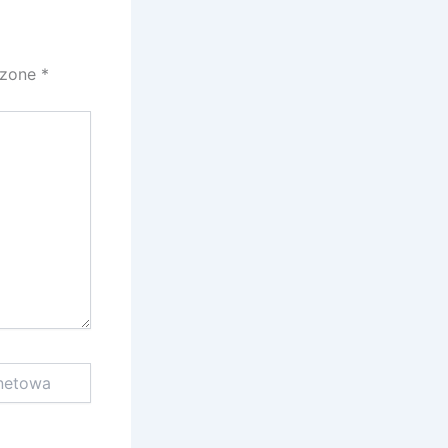
czone
*