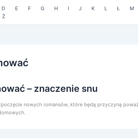
D
E
F
G
H
I
J
K
L
Ł
M
Ż
mować
ować – znaczenie snu
zpoczęcie nowych romansów, które będą przyczyną powa
 domowych.