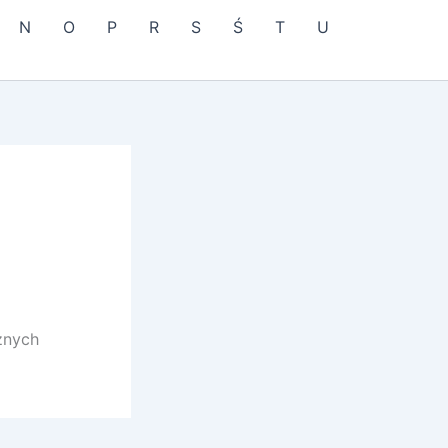
N
O
P
R
S
Ś
T
U
żnych