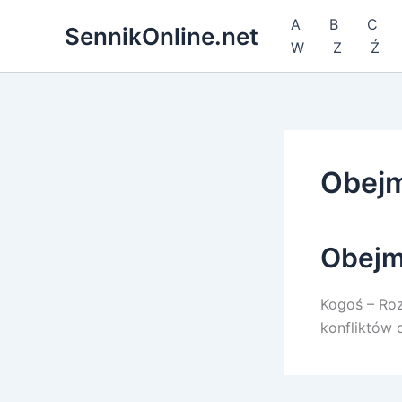
Przejdź
A
B
C
SennikOnline.net
do
W
Z
Ź
treści
Obej
Obejm
Kogoś – Ro
konfliktów