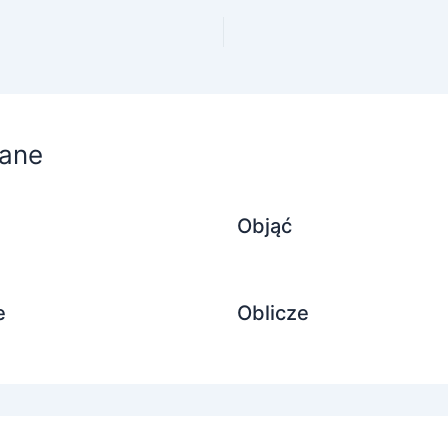
ane
Objąć
e
Oblicze