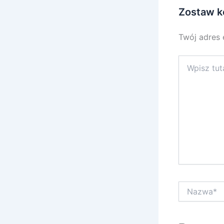
Zostaw k
Twój adres 
Wpisz
tutaj..
Nazwa*