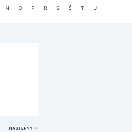
N
O
P
R
S
Ś
T
U
NASTĘPNY