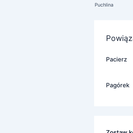
Puchlina
Powiąz
Pacierz
Pagórek
Zostaw k