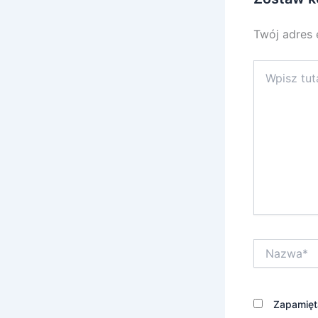
Twój adres 
Wpisz
tutaj..
Nazwa*
Zapamięta