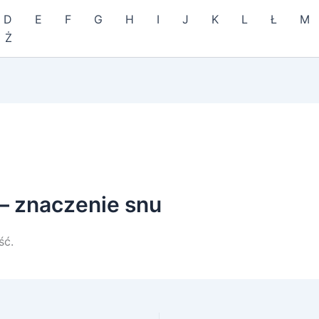
D
E
F
G
H
I
J
K
L
Ł
M
Ż
– znaczenie snu
ść.