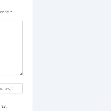
czone
*
rzy.