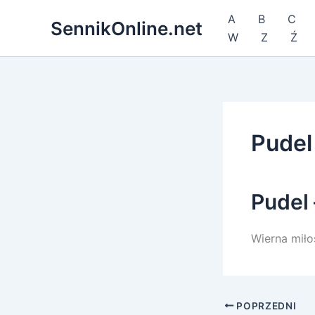
Przejdź
A
B
C
SennikOnline.net
do
W
Z
Ź
treści
Pudel
Pudel 
Wierna miło
POPRZEDNI