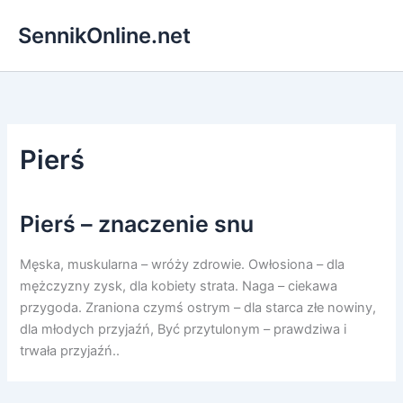
Przejdź
SennikOnline.net
do
treści
Pierś
Pierś – znaczenie snu
Męska, muskularna – wróży zdrowie. Owłosiona – dla
mężczyzny zysk, dla kobiety strata. Naga – ciekawa
przygoda. Zraniona czymś ostrym – dla starca złe nowiny,
dla młodych przyjaźń, Być przytulonym – prawdziwa i
trwała przyjaźń..