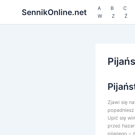
Przejdź
A
B
C
SennikOnline.net
do
W
Z
Ź
treści
Pijań
Pijańs
Zjawi się n
popadniesz 
Upić się wi
przez hazar
pijanego – z