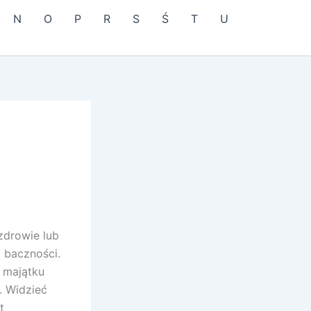
N
O
P
R
S
Ś
T
U
zdrowie lub
 baczności.
a majątku
. Widzieć
t