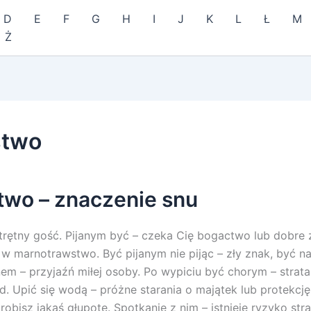
D
E
F
G
H
I
J
K
L
Ł
M
Ż
stwo
two – znaczenie snu
atrętny gość. Pijanym być – czeka Cię bogactwo lub dobre 
w marnotrawstwo. Być pijanym nie pijąc – zły znak, być na
nem – przyjaźń miłej osoby. Po wypiciu być chorym – strat
d. Upić się wodą – próżne starania o majątek lub protekcję
robisz jakąś głupotę. Spotkanie z nim – istnieje ryzyko stra