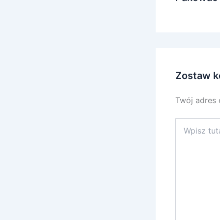
Zostaw k
Twój adres 
Wpisz
tutaj..