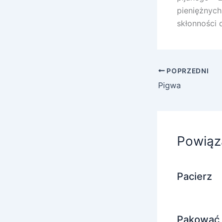
pieniężnych
skłonności 
POPRZEDNI
Pigwa
Powiąz
Pacierz
Pakować 