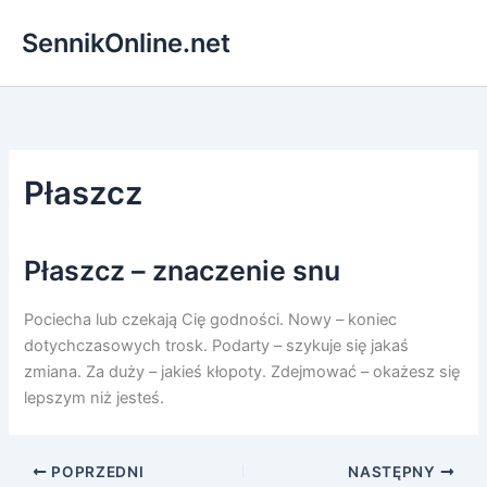
Przejdź
SennikOnline.net
do
treści
Płaszcz
Płaszcz – znaczenie snu
Pociecha lub czekają Cię godności. Nowy – koniec
dotychczasowych trosk. Podarty – szykuje się jakaś
zmiana. Za duży – jakieś kłopoty. Zdejmować – okażesz się
lepszym niż jesteś.
POPRZEDNI
NASTĘPNY