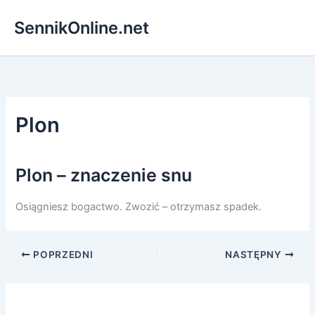
Przejdź
SennikOnline.net
do
treści
Plon
Plon – znaczenie snu
Osiągniesz bogactwo. Zwozić – otrzymasz spadek.
POPRZEDNI
NASTĘPNY