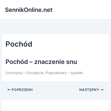
Przejdź
SennikOnline.net
do
treści
Pochód
Pochód – znaczenie snu
Uroczysty – Szczęście. Pogrzebowy – spadek.
POPRZEDNI
NASTĘPNY