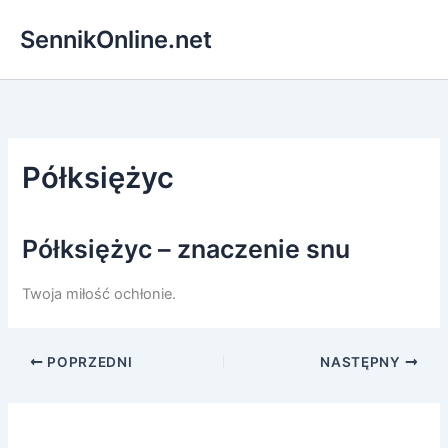
Przejdź
SennikOnline.net
do
treści
Półksiężyc
Półksiężyc – znaczenie snu
Twoja miłość ochłonie.
POPRZEDNI
NASTĘPNY