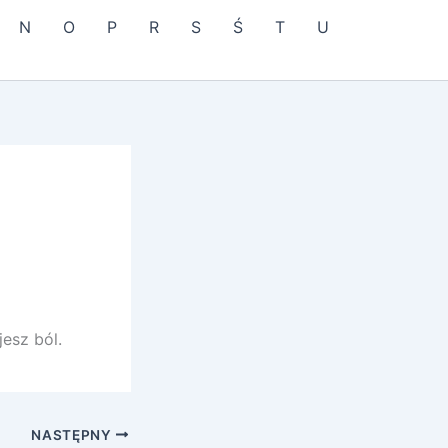
N
O
P
R
S
Ś
T
U
jesz ból.
NASTĘPNY