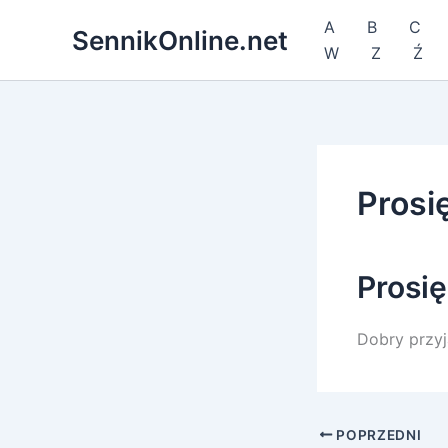
Przejdź
A
B
C
SennikOnline.net
do
W
Z
Ź
treści
Prosi
Prosię
Dobry przyj
POPRZEDNI