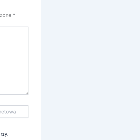
czone
*
rzy.