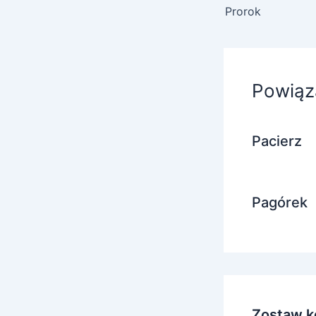
Prorok
Powiąz
Pacierz
Pagórek
Zostaw k