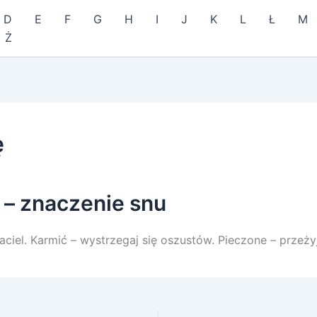
D
E
F
G
H
I
J
K
L
Ł
M
Ż
ę
 – znaczenie snu
aciel. Karmić – wystrzegaj się oszustów. Pieczone – przeży