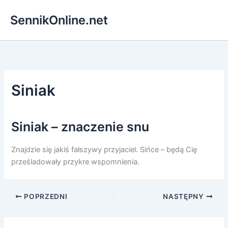
Przejdź
SennikOnline.net
do
treści
Siniak
Siniak – znaczenie snu
Znajdzie się jakiś fałszywy przyjaciel. Sińce – będą Cię
prześladowały przykre wspomnienia.
POPRZEDNI
NASTĘPNY