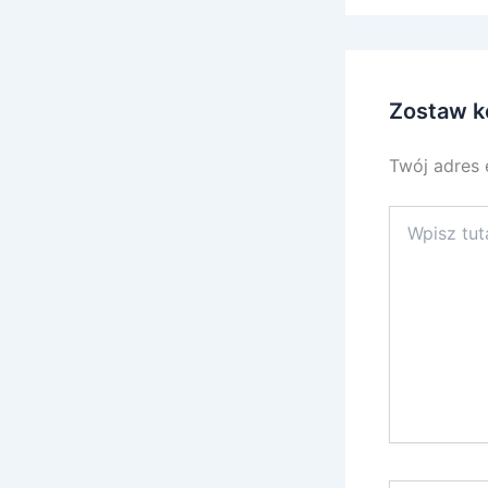
Zostaw k
Twój adres 
Wpisz
tutaj..