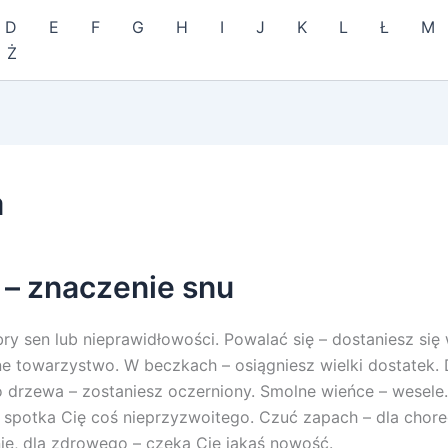
D
E
F
G
H
I
J
K
L
Ł
M
Ż
a
 – znaczenie snu
ry sen lub nieprawidłowości. Powalać się – dostaniesz się
ne towarzystwo. W beczkach – osiągniesz wielki dostatek.
drzewa – zostaniesz oczerniony. Smolne wieńce – wesele
 spotka Cię coś nieprzyzwoitego. Czuć zapach – dla chore
e, dla zdrowego – czeka Cię jakaś nowość.