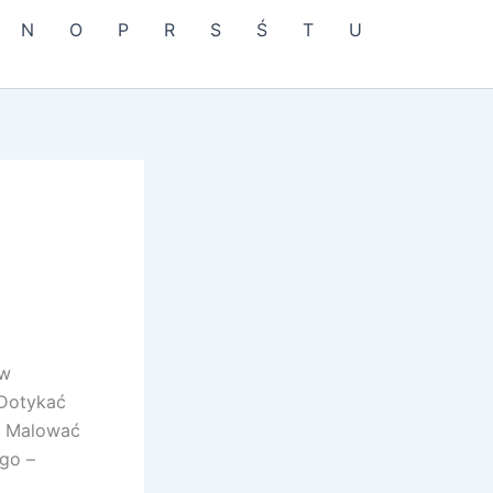
N
O
P
R
S
Ś
T
U
 w
 Dotykać
. Malować
go –