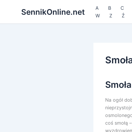
Przejdź
A
B
C
SennikOnline.net
do
W
Z
Ź
treści
Smoł
Smoła
Na ogół dob
nieprzystoj
osmolonego 
coś smołą –
wyzdrowieni