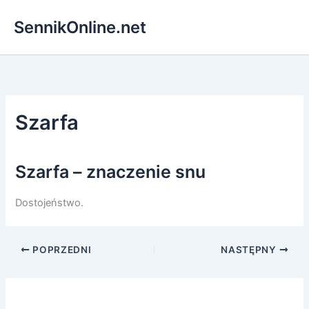
Przejdź
SennikOnline.net
do
treści
Szarfa
Szarfa – znaczenie snu
Dostojeństwo.
POPRZEDNI
NASTĘPNY