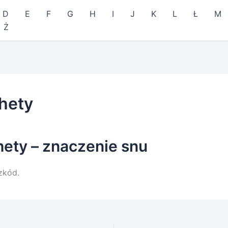
D
E
F
G
H
I
J
K
L
Ł
M
Ż
hety
hety – znaczenie snu
zkód.