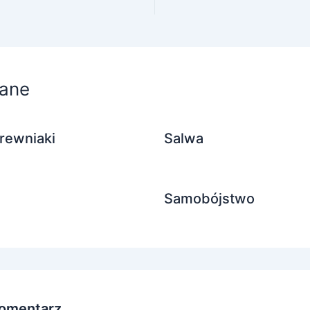
ane
rewniaki
Salwa
Samobójstwo
omentarz