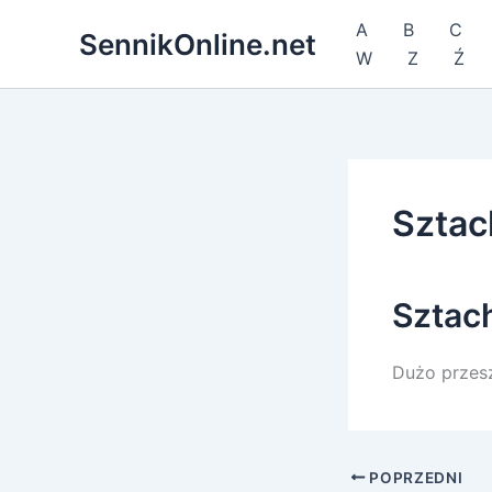
Przejdź
A
B
C
SennikOnline.net
do
W
Z
Ź
treści
Sztac
Sztac
Dużo przes
POPRZEDNI