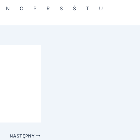
N
O
P
R
S
Ś
T
U
NASTĘPNY