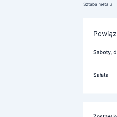
Sztaba metalu
Powiąz
Saboty, d
Sałata
Zostaw k