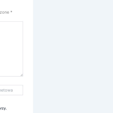
czone
*
rzy.