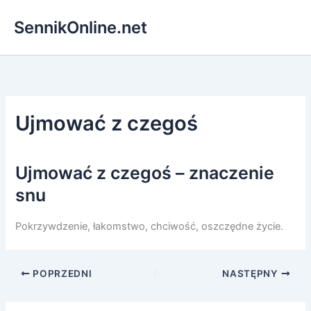
Przejdź
SennikOnline.net
do
treści
Ujmować z czegoś
Ujmować z czegoś – znaczenie
snu
Pokrzywdzenie, łakomstwo, chciwość, oszczędne życie.
POPRZEDNI
NASTĘPNY