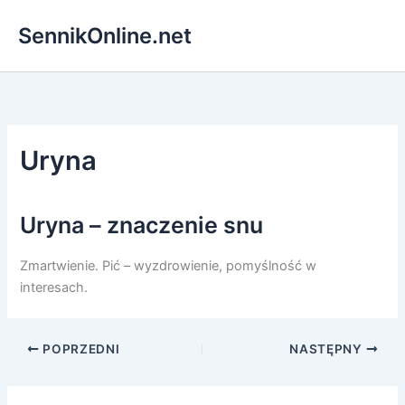
Przejdź
SennikOnline.net
do
treści
Uryna
Uryna – znaczenie snu
Zmartwienie. Pić – wyzdrowienie, pomyślność w
interesach.
POPRZEDNI
NASTĘPNY