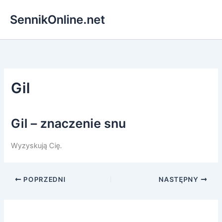
Przejdź
SennikOnline.net
do
treści
Gil
Gil – znaczenie snu
Wyzyskują Cię.
POPRZEDNI
NASTĘPNY