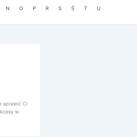
N
O
P
R
S
Ś
T
U
e sprawić Ci
sukcesy w