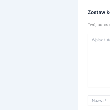
Zostaw k
Twój adres 
Wpisz
tutaj..
Nazwa*