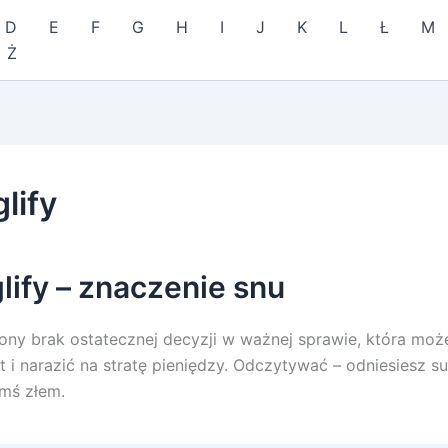
D
E
F
G
H
I
J
K
L
Ł
M
Ż
lify
lify – znaczenie snu
rony brak ostatecznej decyzji w ważnej sprawie, która moż
ot i narazić na stratę pieniędzy. Odczytywać – odniesiesz 
imś złem.