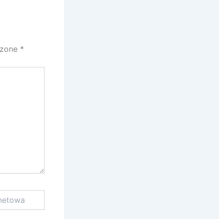
czone
*