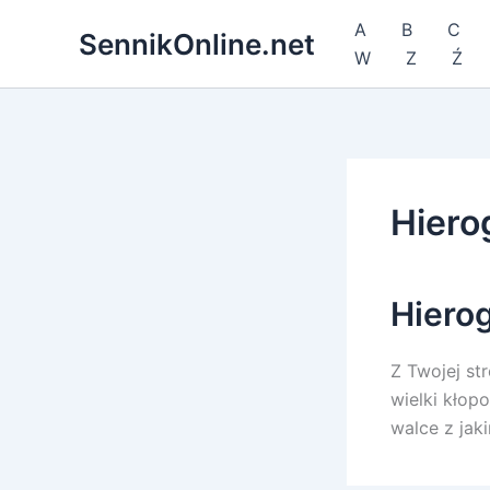
Przejdź
A
B
C
SennikOnline.net
do
W
Z
Ź
treści
Hierog
Hierog
Z Twojej st
wielki kłop
walce z jak