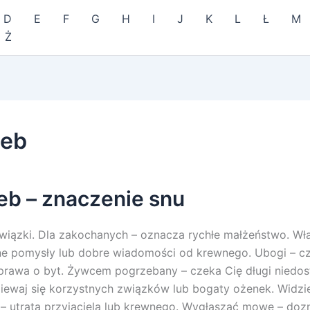
D
E
F
G
H
I
J
K
L
Ł
M
Ż
zeb
eb – znaczenie snu
wiązki. Dla zakochanych – oznacza rychłe małżeństwo. Wł
ne pomysły lub dobre wiadomości od krewnego. Ubogi – c
prawa o byt. Żywcem pogrzebany – czeka Cię długi niedost
iewaj się korzystnych związków lub bogaty ożenek. Widz
– utrata przyjaciela lub krewnego. Wygłaszać mowę – doz