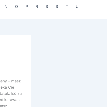
N
O
P
R
S
Ś
T
U
asny – masz
zeka Cię
atek. Iść za
ieć karawan
nasz