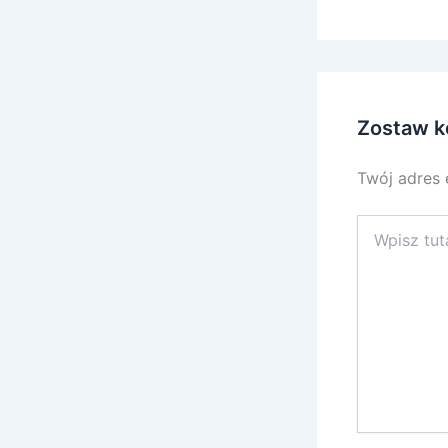
Zostaw k
Twój adres 
Wpisz
tutaj..