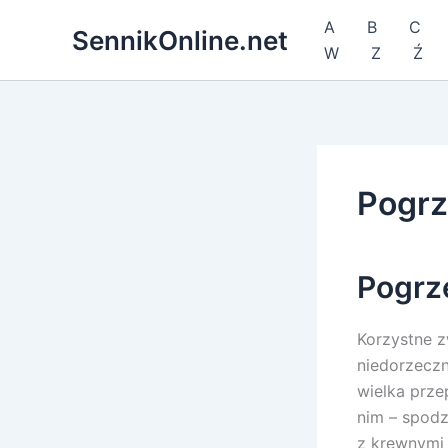
Przejdź
A
B
C
SennikOnline.net
do
W
Z
Ź
treści
Pogr
Pogrz
Korzystne z
niedorzecz
wielka prze
nim – spodz
z krewnymi 