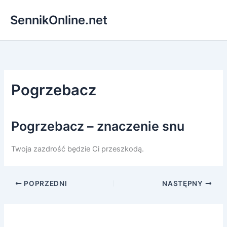
Przejdź
SennikOnline.net
do
treści
Pogrzebacz
Pogrzebacz – znaczenie snu
Twoja zazdrość będzie Ci przeszkodą.
POPRZEDNI
NASTĘPNY