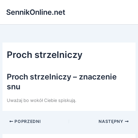
Przejdź
SennikOnline.net
do
treści
Proch strzelniczy
Proch strzelniczy – znaczenie
snu
Uważaj bo wokół Ciebie spiskują.
POPRZEDNI
NASTĘPNY