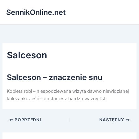
Przejdź
SennikOnline.net
do
treści
Salceson
Salceson – znaczenie snu
Kobieta robi – niespodziewana wizyta dawno niewidzianej
koleżanki. Jeść – dostaniesz bardzo ważny list.
POPRZEDNI
NASTĘPNY