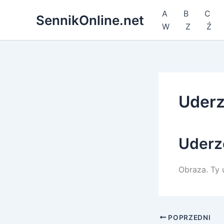
Przejdź
A
B
C
SennikOnline.net
do
W
Z
Ź
treści
Uderz
Uderz
Obraza. Ty 
POPRZEDNI