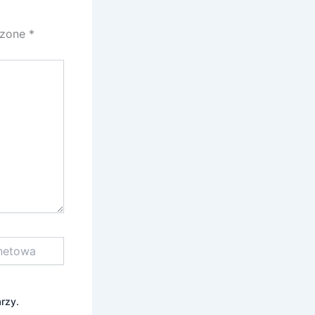
czone
*
rzy.