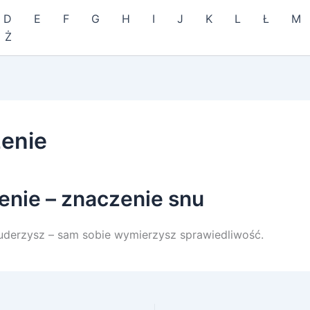
D
E
F
G
H
I
J
K
L
Ł
M
Ż
enie
enie – znaczenie snu
uderzysz – sam sobie wymierzysz sprawiedliwość.