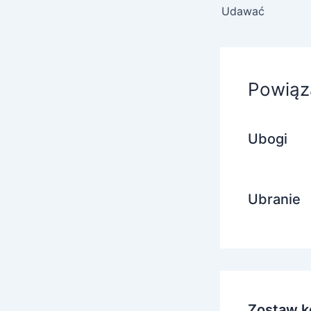
Udawać
Powiąz
Ubogi
Ubranie
Zostaw k