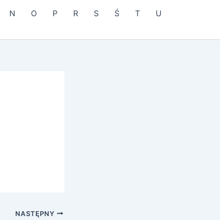
N
O
P
R
S
Ś
T
U
NASTĘPNY