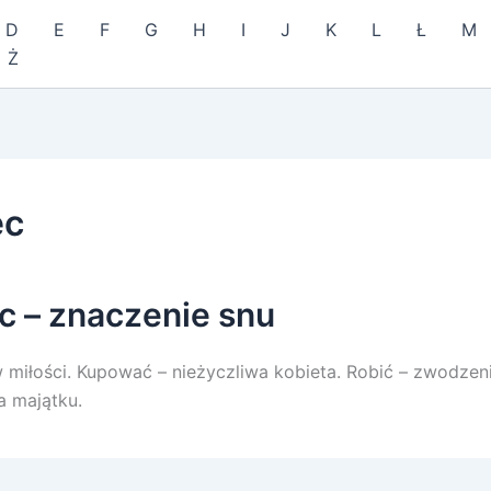
D
E
F
G
H
I
J
K
L
Ł
M
Ż
ec
c – znaczenie snu
 miłości. Kupować – nieżyczliwa kobieta. Robić – zwodzeni
a majątku.