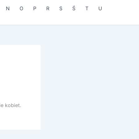
N
O
P
R
S
Ś
T
U
e kobiet.