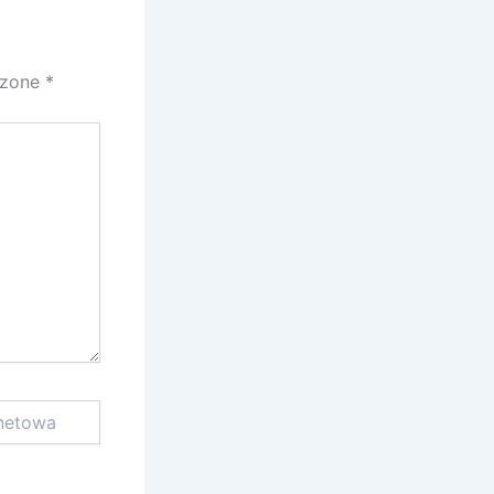
czone
*