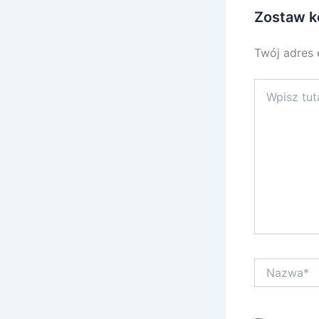
Zostaw k
Twój adres 
Wpisz
tutaj..
Nazwa*