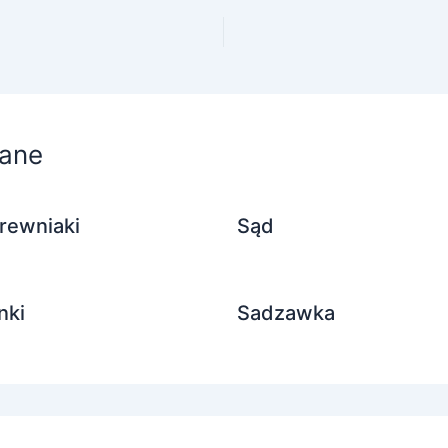
ane
rewniaki
Sąd
nki
Sadzawka