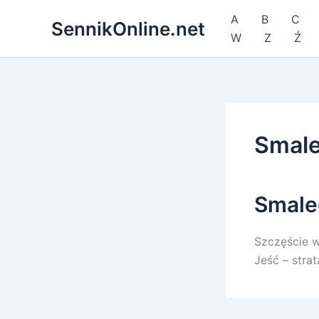
Przejdź
A
B
C
SennikOnline.net
do
W
Z
Ź
treści
Smal
Smale
Szczęście w
Jeść – strat